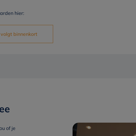
rden hier:
 volgt binnenkort
mee
u of je