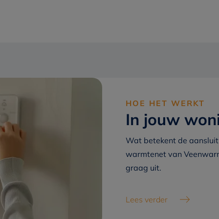
HOE HET WERKT
In jouw won
Wat betekent de aansluit
warmtenet van Veenwarmt
graag uit.
.
Lees verder