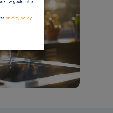
 ook uw geolocatie
nze
privacy policy.