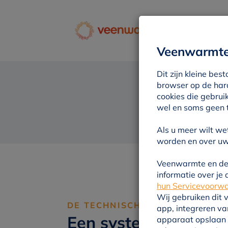
Veenwarmte 
Dit zijn kleine b
browser op de hard
cookies die gebrui
wel en soms geen 
Als u meer wilt we
worden en over uw 
Veenwarmte en de
informatie over je
hun Servicevoorw
Wij gebruiken dit 
DE TECHNISCHE VOORWAARD
app, integreren va
Een systeem dat we
apparaat opslaan e