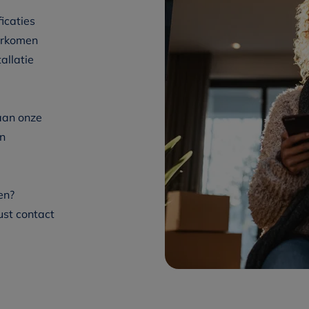
icaties
orkomen
allatie
 aan onze
an
den?
ust contact