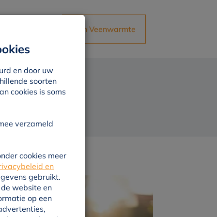
t
Mijn Veenwarmte
okies
uurd en door uw
hillende soorten
van cookies is soms
armee verzameld
nder cookies meer
rivacybeleid en
gevens gebruikt.
p de website en
formatie op een
advertenties,