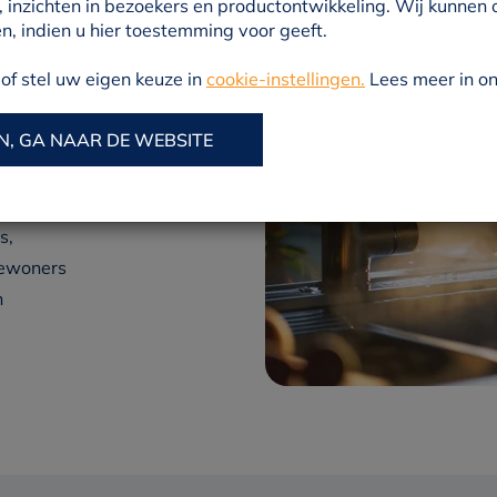
 inzichten in bezoekers en productontwikkeling. Wij kunnen
, indien u hier toestemming voor geeft.
n de
f stel uw eigen keuze in
cookie-instellingen.
Lees meer in o
 de
oen aan
N, GA NAAR DE WEBSITE
 dit zijn,
rwaarden.
s,
bewoners
n