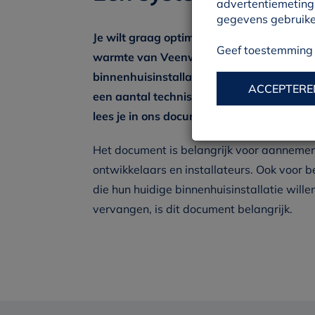
advertentiemeting,
gegevens gebruiken
Je wilt graag optimaal gebruik maken va
Geef toestemming o
warmte van Veenwarmte. Daarvoor moet
binnenhuisinstallatie van je woning vold
ACCEPTERE
een aantal technische voorwaarden. Welke
lees je in ons document met aansluitvoo
Het document is belangrijk voor aannemer
ontwikkelaars en installateurs. Ook voor 
die hun huidige binnenhuisinstallatie wille
vervangen, is dit document belangrijk.