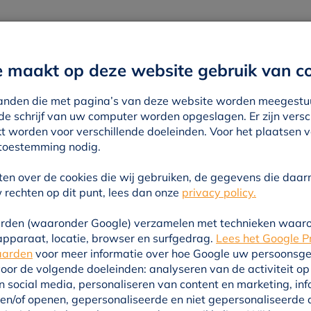
Warmtenet
Voor bewoners
Nieuws
Contac
maakt op deze website gebruik van co
estanden die met pagina’s van deze website worden meegest
e schrijf van uw computer worden opgeslagen. Er zijn versc
VEENWARMTE
kt worden voor verschillende doeleinden. Voor het plaatsen 
Aansluitvoorwaarden
toestemming nodig.
ten over de cookies die wij gebruiken, de gegevens die da
rechten op dit punt, lees dan onze
privacy policy.
rden (waaronder Google) verzamelen met technieken waaro
 apparaat, locatie, browser en surfgedrag.
Lees het Google P
aarden
voor meer informatie over hoe Google uw persoonsge
voor de volgende doeleinden: analyseren van de activiteit o
EN
n social media, personaliseren van content en marketing, in
rkt
n/of openen, gepersonaliseerde en niet gepersonaliseerde 