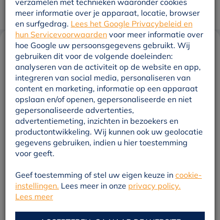
verzamelen met technieken waaronder cookies
meer informatie over je apparaat, locatie, browser
en surfgedrag.
Lees het Google Privacybeleid en
hun Servicevoorwaarden
voor meer informatie over
hoe Google uw persoonsgegevens gebruikt. Wij
gebruiken dit voor de volgende doeleinden:
Veenwarmte maakt plannen
analyseren van de activiteit op de website en app,
bekend voor nieuw warmtenet
integreren van social media, personaliseren van
in Veenendaal
content en marketing, informatie op een apparaat
opslaan en/of openen, gepersonaliseerde en niet
gepersonaliseerde advertenties,
advertentiemeting, inzichten in bezoekers en
productontwikkeling. Wij kunnen ook uw geolocatie
De komst van een nieuw duurzaam warmtenet in
gegevens gebruiken, indien u hier toestemming
voor geeft.
Veenendaal is concreter geworden. Warmtebedrijf
Veenwarmte maakte een ontwerp voor een warmtenet
Geef toestemming of stel uw eigen keuze in
cookie-
instellingen.
Lees meer in onze
privacy policy.
in een gebied ten oosten van centrum Veenendaal. Het
Lees meer
college van B&W sprak zich positief uit over deze
plannen. Dit is het startsein voor de volgende fase van