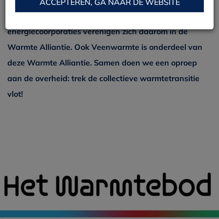
warmtenetten. Terwijl de tijd dringt. Meer dan honderd
ACCEPTEREN, GA NAAR DE WEBSITE
gemeenten, warmtebedrijven, koepelorganisaties en
energiecoörporaties verenigen zich daarom in de
Warmte Alliantie. Ook Veenwarmte is onderdeel van
deze Warmte Alliantie. Samen doen we een oproep
aan de overheid: trek de collectieve warmtetransitie
vlot!