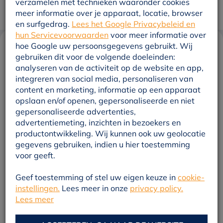
verzamelen met technieken waaronder cookies
meer informatie over je apparaat, locatie, browser
en surfgedrag.
Lees het Google Privacybeleid en
hun Servicevoorwaarden
voor meer informatie over
hoe Google uw persoonsgegevens gebruikt. Wij
gebruiken dit voor de volgende doeleinden:
Veenwarmte zet handtekening
analyseren van de activiteit op de website en app,
onder het Warmtebod
integreren van social media, personaliseren van
content en marketing, informatie op een apparaat
opslaan en/of openen, gepersonaliseerde en niet
gepersonaliseerde advertenties,
advertentiemeting, inzichten in bezoekers en
In Nederland lenen veel wijken zich goed voor een
productontwikkeling. Wij kunnen ook uw geolocatie
collectief warmtenet. Het is een efficiënte manier om
gegevens gebruiken, indien u hier toestemming
voor geeft.
veel woningen tegelijk aardgasvrij te maken. En dat
tegen relatief lage maatschappelijke kosten én met
Geef toestemming of stel uw eigen keuze in
cookie-
instellingen.
Lees meer in onze
privacy policy.
minder druk op het overvolle elektriciteitsnet. Toch
Lees meer
staat er een rem op de ontwikkeling van